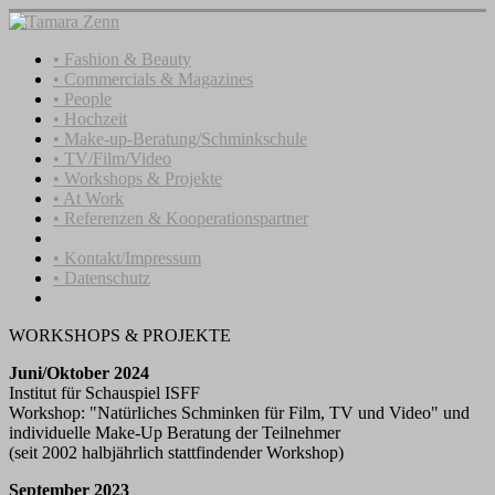
• Fashion & Beauty
• Commercials & Magazines
• People
• Hochzeit
• Make-up-Beratung/Schminkschule
• TV/Film/Video
• Workshops & Projekte
• At Work
• Referenzen & Kooperationspartner
• Kontakt/Impressum
• Datenschutz
WORKSHOPS & PROJEKTE
Juni/Oktober 2024
Institut für Schauspiel ISFF
Workshop: "Natürliches Schminken für Film, TV und Video" und
individuelle Make-Up Beratung der Teilnehmer
(seit 2002 halbjährlich stattfindender Workshop)
September 2023